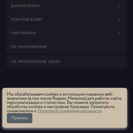
ДИЗАЙНЕРАМ
ПОКУПАТЕЛЯМ
ПАРТНЕРАМ
VR ПРИЛОЖЕНИЕ
VR ПРИЛОЖЕНИЕ (ENG)
Roomsee. Все права защищены.
2026 ООО "Румси" ОГРН
Мы обрабатываем cookies и используем сервисы веб-
аналитики (в том числе Яндекс.Метрика) для работы сайта,
1195658012637
персонализации и статистики. Вы можете запретить
Политика использования
Политика конфиденциальности
обработку cookies в настройках браузера. Пожалуйста,
ознакомьтесь с
Политикой конфиденциальности
Пользовательское соглашение
Сообщить об ошибке
Принять
Данный раздел находится в разработке