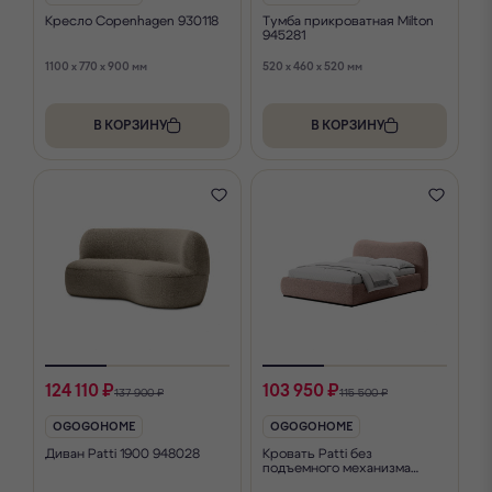
Кресло Copenhagen 930118
Тумба прикроватная Milton
945281
1100 x 770 x 900 мм
520 x 460 x 520 мм
В КОРЗИНУ
В КОРЗИНУ
124 110 ₽
103 950 ₽
137 900 ₽
115 500 ₽
OGOGOHOME
OGOGOHOME
Диван Patti 1900 948028
Кровать Patti без
подъемного механизма
948037