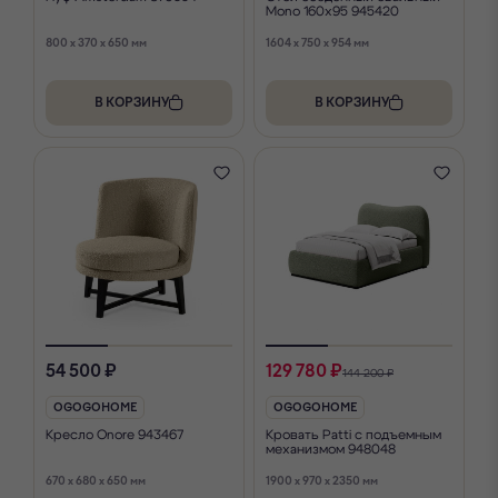
Mono 160х95 945420
800 x 370 x 650 мм
1604 x 750 x 954 мм
В КОРЗИНУ
В КОРЗИНУ
54 500 ₽
129 780 ₽
144 200 ₽
OGOGOHOME
OGOGOHOME
Кресло Onore 943467
Кровать Patti с подъемным
механизмом 948048
670 x 680 x 650 мм
1900 x 970 x 2350 мм