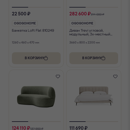
22 500 ₽
282 600 ₽
314 000 ₽
OGOGOHOME
OGOGOHOME
Банкетка Loft Flat 810249
Диван Trevi угловой,
модульный, 3х-местный
896688
1260 x 460 x 470 мм
3660 x 800 x 2200 мм
В КОРЗИНУ
В КОРЗИНУ
124 110 ₽
111 690 ₽
137 900 ₽