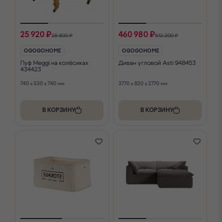
25 920 ₽
460 980 ₽
28 800 ₽
512 200 ₽
OGOGOHOME
OGOGOHOME
Пуф Meggi на колёсиках
Диван угловой Asti 948453
434423
740 x 530 x 740 мм
3770 x 820 x 2770 мм
В КОРЗИНУ
В КОРЗИНУ