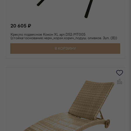
20 605 ₽
Кресло подвесное Кокон XL арт.D52-MT005
(стойка+основание.черн.,корзн.корич.,подуш. оливков. 3уп. (В))
В КОРЗИНУ