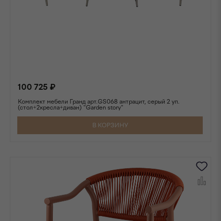
100 725 ₽
Комплект мебели Гранд арт.GS068 антрацит, серый 2 уп.
(стол+2кресла+диван) "Garden story"
В КОРЗИНУ