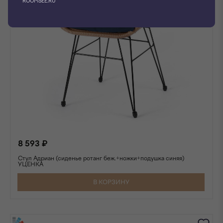
ROOMSEE.RU
8 593 ₽
Стул Адриан (сиденье ротанг беж.+ножки+подушка синяя)
УЦЕНКА
В КОРЗИНУ