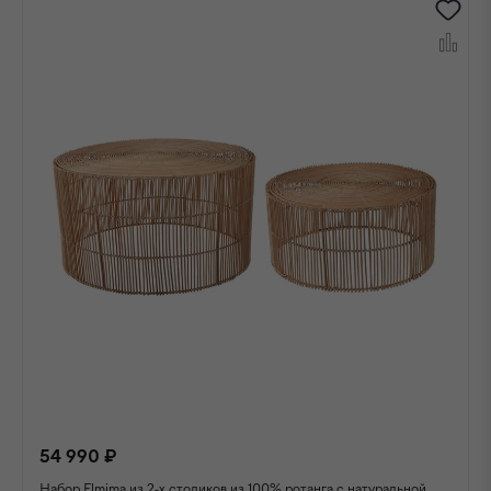
54 990 ₽
Набор Elmima из 2-х столиков из 100% ротанга с натуральной