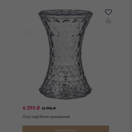
6 290 ₽
6
12 990 ₽
Стул-пуф Stone прозрачный
Ст
В КОРЗИНУ