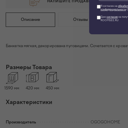
НАПИШИТЕ ПРОДАВЦУ, ЕСЛИ ХОТИТЕ 
Я согласен на
обработ
конфиденциальности
О
Даю
согласие
на полу
Описание
Отзывы
Инс
ROOMSEE.RU
Банкетка мягкая, декорирована пуговицами. Сочетается с кроват
Размеры Товара
1590
мм
420
мм
450
мм
Характеристики
Производитель
OGOGOHOME