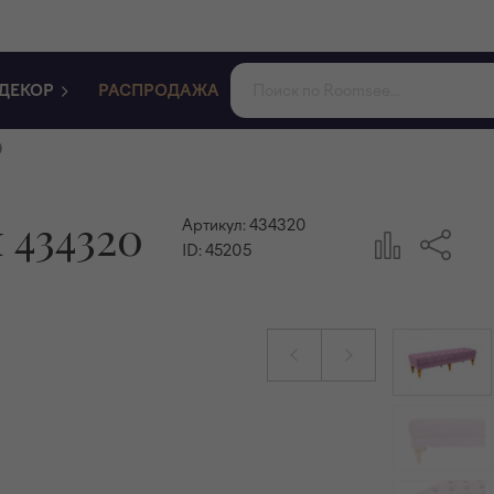
ДЕКОР
РАСПРОДАЖА
0
 434320
Артикул:
434320
ID:
45205