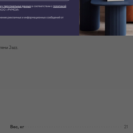
ТОВАР ПО ИНДИВИДУАЛЬНЫМ ХАРАКТЕРИСТИКАМ
ку персональных данных
в соответствии с
политикой
ОО «РУМСИ»
чение рекламных и информационных сообщений от
трукция по сборке:
Каталог тканей:
ями Jazz.
Вес, кг
21