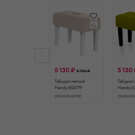
5 130 ₽
5 130
5 700 ₽
Табурет мягкий
Табурет 
Handy 653719
Handy 6
OGOGOHOME
OGOGO
В КОРЗИНУ
В К