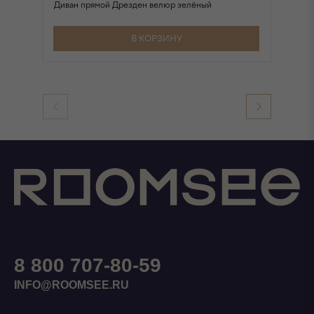
Диван прямой Дрезден велюр зелёный
Ди
В КОРЗИНУ
8 800 707-80-59
INFO@ROOMSEE.RU