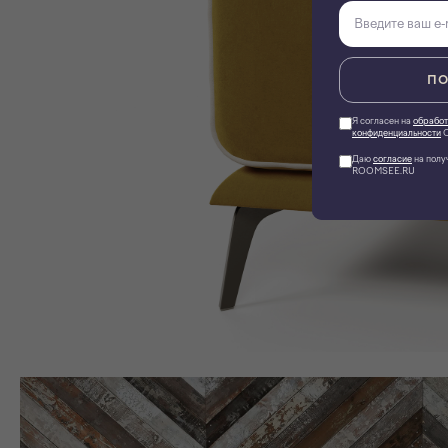
ПО
Я согласен на
обработ
конфиденциальности
О
Даю
согласие
на полу
ROOMSEE.RU