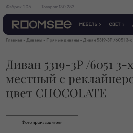
Фабрик:
205
Товаров:
130 283
МЕБЕЛЬ
СВЕТ
•
•
•
Главная
Диваны
Прямые диваны
Диван 5319-3P /6051 3
Диван 5319-3P /6051 3-
местный с реклайнер
цвет CHOCOLATE
Фото производителя