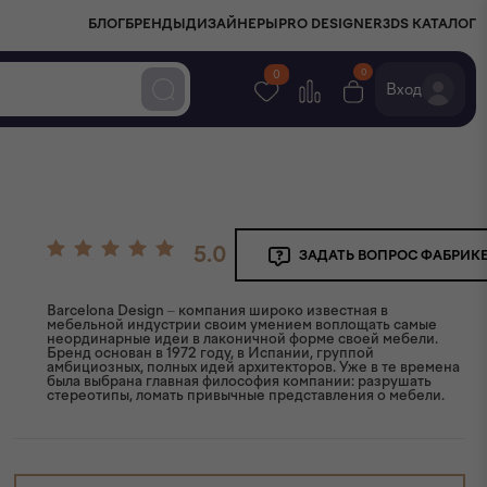
БЛОГ
БРЕНДЫ
ДИЗАЙНЕРЫ
PRO DESIGNER
3DS КАТАЛОГ
0
0
Вход
5.0
ЗАДАТЬ ВОПРОС ФАБРИК
Barcelona Design – компания широко известная в
мебельной индустрии своим умением воплощать самые
неординарные идеи в лаконичной форме своей мебели.
Бренд основан в 1972 году, в Испании, группой
амбициозных, полных идей архитекторов. Уже в те времена
была выбрана главная философия компании: разрушать
стереотипы, ломать привычные представления о мебели.