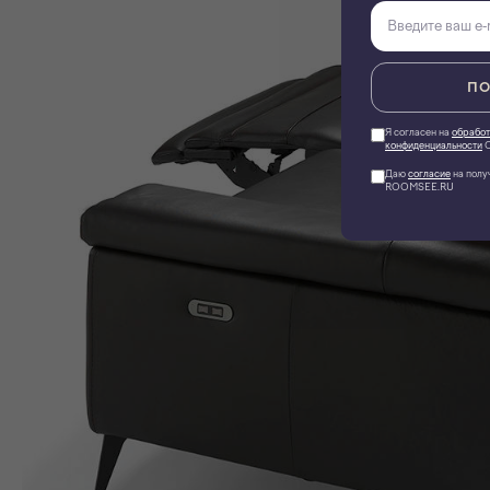
ПО
Я согласен на
обработ
конфиденциальности
О
Даю
согласие
на полу
ROOMSEE.RU