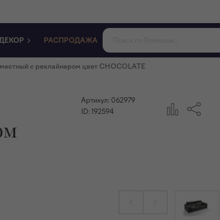
ДЕКОР
РАСПРОДАЖА
-х местный с реклайнером цвет CHOCOLATE
х
Артикул:
062979
ID:
192594
ом