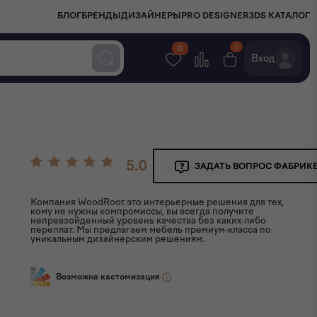
БЛОГ
БРЕНДЫ
ДИЗАЙНЕРЫ
PRO DESIGNER
3DS КАТАЛОГ
0
0
Вход
5.0
ЗАДАТЬ ВОПРОС ФАБРИК
Компания WoodRoot это интерьерные решения для тех,
кому не нужны компромиссы, вы всегда получите
непревзойденный уровень качества без каких-либо
переплат. Мы предлагаем мебель премиум-класса по
уникальным дизайнерским решениям.
Возможна кастомизация