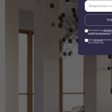
ПО
Я согласен на
обработ
конфиденциальности
О
Даю
согласие
на полу
ROOMSEE.RU