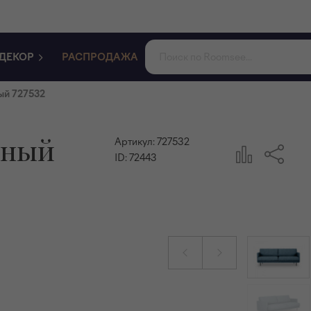
ДЕКОР
РАСПРОДАЖА
ый 727532
тный
Артикул:
727532
ID:
72443