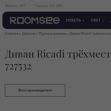
Фабрик:
205
Товаров:
130 283
МЕБЕЛЬ
СВЕТ
•
•
•
Главная
Диваны
Прямые диваны
Диван Ricadi трёхместн
Диван Ricadi трёхмес
727532
Фото производителя