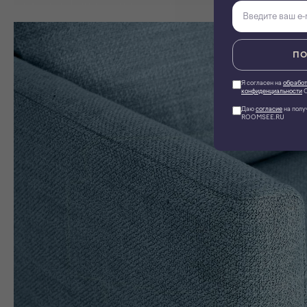
ПО
Я согласен на
обработ
конфиденциальности
О
Даю
согласие
на полу
ROOMSEE.RU