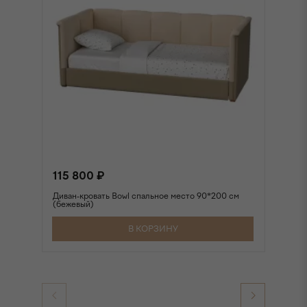
115 800 ₽
1
Диван-кровать Bowl спальное место 90*200 см
Ди
(бежевый)
(р
В КОРЗИНУ