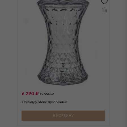
6 290 ₽
6
12 990 ₽
Стул-пуф Stone прозрачный
Ст
В КОРЗИНУ