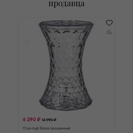
продавца
6 290 ₽
6
12 990 ₽
Стул-пуф Stone прозрачный
Ст