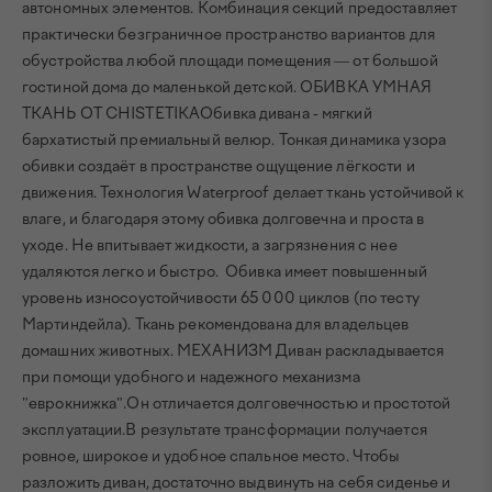
автономных элементов. Комбинация секций предоставляет
практически безграничное пространство вариантов для
обустройства любой площади помещения — от большой
гостиной дома до маленькой детской. ОБИВКА УМНАЯ
ТКАНЬ ОТ CHISTETIKAОбивка дивана - мягкий
бархатистый премиальный велюр. Тонкая динамика узора
обивки создаёт в пространстве ощущение лёгкости и
движения. Технология Waterproof делает ткань устойчивой к
влаге, и благодаря этому обивка долговечна и проста в
уходе. Не впитывает жидкости, а загрязнения с нее
удаляются легко и быстро. Обивка имеет повышенный
уровень износоустойчивости 65 000 циклов (по тесту
Мартиндейла). Ткань рекомендована для владельцев
домашних животных. МЕХАНИЗМ Диван раскладывается
при помощи удобного и надежного механизма
"еврокнижка".Он отличается долговечностью и простотой
эксплуатации.В результате трансформации получается
ровное, широкое и удобное спальное место. Чтобы
разложить диван, достаточно выдвинуть на себя сиденье и