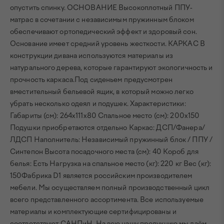
опустить спинку. ОСНОВАНИЕ Высокоплотный ППУ-
матрас в сочетании с независимым пружинным блоком
обеспечивают ортопедический эффект и здоровый сон.
Основание имеет средний уровень жесткости. КАРКАС В
конструкции дивана используются материалы из
натурального дерева, которые гарантируют экологичность и
прочность каркаса.Под сиденьем предусмотрен
вместительный бельевой ящик, в который можно легко
убрать несколько одеял и подушек. Характеристики:
Габариты (см): 264х111х80 Спальное место (см): 200х150
Подушки приобретаются отдельно Каркас: ДСП/Фанера/
ЛДСП Наполнитель: Независимый пружинный блок / ППУ /
Синтепон Высота посадочного места (см): 40 Короб для
белья: Есть Нагрузка на спальное место (кг): 220 кг Вес (кг):
150Фабрика D1 является российским производителем
мебели. Мы осуществляем полный производственный цикл
всего представленного ассортимента. Все используемые
материалы и комплектующие сертифицированы и
соответствуют САНПиН. На всю нашу продукцию мы даём