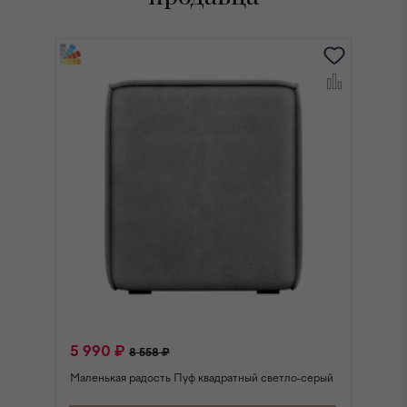
5 990 ₽
5
8 558 ₽
Маленькая радость Пуф квадратный светло-серый
Ма