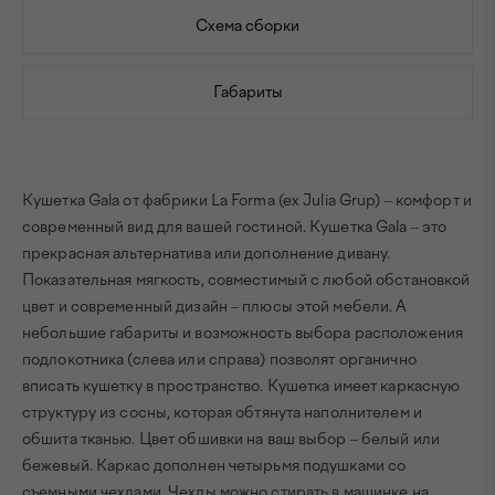
Схема сборки
Габариты
Кушетка Gala от фабрики La Forma (ex Julia Grup) – комфорт и
современный вид для вашей гостиной. Кушетка Gala – это
прекрасная альтернатива или дополнение дивану.
Показательная мягкость, совместимый с любой обстановкой
цвет и современный дизайн – плюсы этой мебели. А
небольшие габариты и возможность выбора расположения
подлокотника (слева или справа) позволят органично
вписать кушетку в пространство. Кушетка имеет каркасную
структуру из сосны, которая обтянута наполнителем и
обшита тканью. Цвет обшивки на ваш выбор – белый или
бежевый. Каркас дополнен четырьмя подушками со
съемными чехлами. Чехлы можно стирать в машинке на