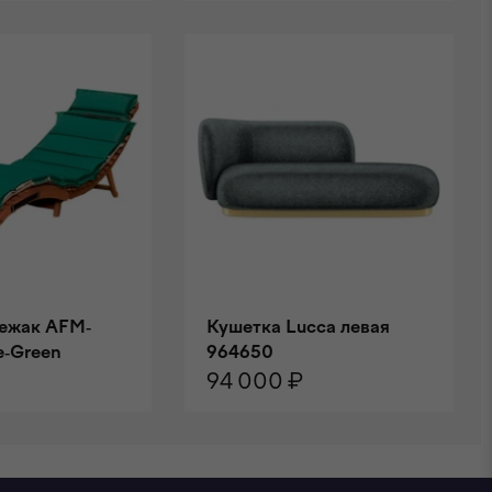
НУ
В КОРЗИНУ
ежак AFM-
Кушетка Lucca левая
e-Green
964650
94 000 ₽
НУ
В КОРЗИНУ