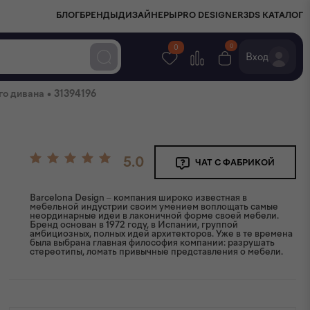
БЛОГ
БРЕНДЫ
ДИЗАЙНЕРЫ
PRO DESIGNER
3DS КАТАЛОГ
0
0
Вход
•
го дивана
31394196
5.0
ЧАТ С ФАБРИКОЙ
Barcelona Design – компания широко известная в
мебельной индустрии своим умением воплощать самые
неординарные идеи в лаконичной форме своей мебели.
Бренд основан в 1972 году, в Испании, группой
амбициозных, полных идей архитекторов. Уже в те времена
была выбрана главная философия компании: разрушать
стереотипы, ломать привычные представления о мебели.