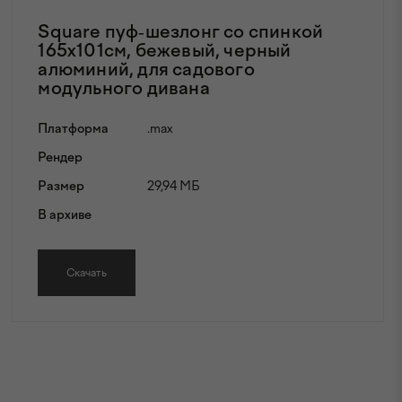
Square пуф-шезлонг со спинкой
165x101см, бежевый, черный
алюминий, для садового
модульного дивана
Платформа
.max
Рендер
Размер
29,94 МБ
В архиве
Скачать