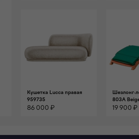
В КОРЗИНУ
В КОРЗИ
Кушетка Lucca правая
Шезлонг-л
959735
803A Beig
86 000 ₽
19 900 ₽
В КОРЗИНУ
В КОРЗИ