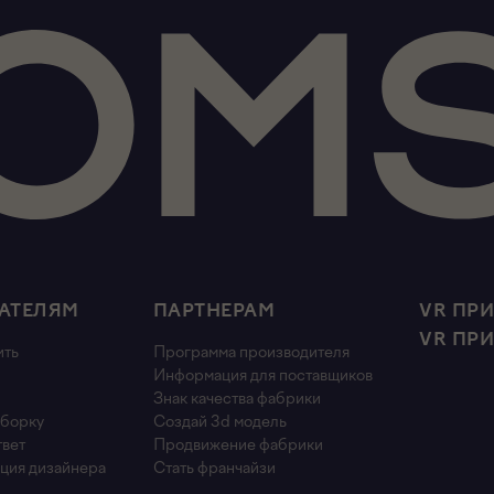
АТЕЛЯМ
ПАРТНЕРАМ
VR ПР
VR ПР
ить
Программа производителя
Информация для поставщиков
Знак качества фабрики
сборку
Создай 3d модель
твет
Продвижение фабрики
ция дизайнера
Стать франчайзи