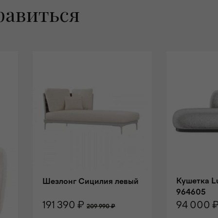
равиться
Кушетка L
Шезлонг Сицилия левый
964605
191 390 ₽
94 000 
209 990 ₽