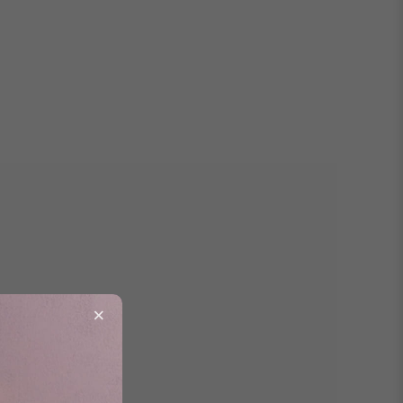
ариты
×