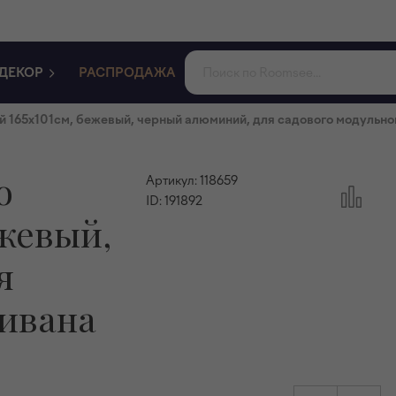
ДЕКОР
РАСПРОДАЖА
й 165x101см, бежевый, черный алюминий, для садового модульно
о
Артикул:
118659
ID:
191892
ежевый,
я
дивана