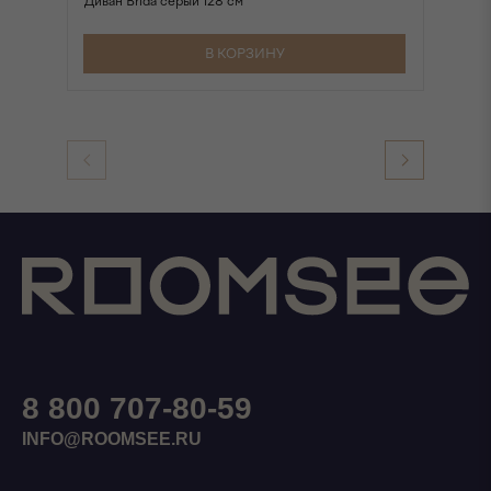
Диван Brida серый 128 см
Ди
В КОРЗИНУ
8 800 707-80-59
INFO@ROOMSEE.RU