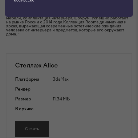
ROOMSEE.RU
"ROOMA design&furniture – производство и продажа авторской
мебели, комплектация интерьера, шоурум. Успешно работает
на рынке России с 2014 года.Коллекция Rooma динамичная и
яркая, выражающая современные эстетические ожидания
человека от интерьера и предметов, которые его окружают
дома. "
Стеллаж Alice
Платформа
3dsMax
Рендер
Размер
11,34 МБ
В архиве
Скачать