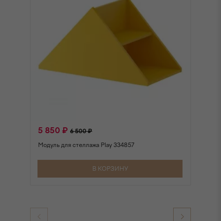
5 850 ₽
3
6 500 ₽
Модуль для стеллажа Play 334857
По
В КОРЗИНУ