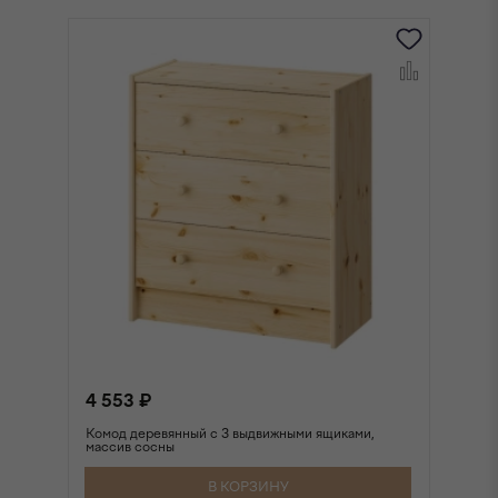
4 553 ₽
1 
Комод деревянный с 3 выдвижными ящиками,
По
массив сосны
В КОРЗИНУ