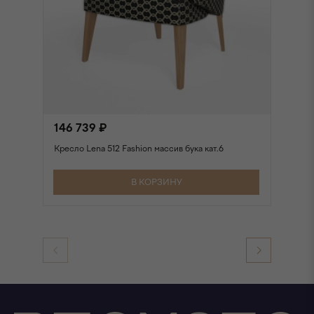
146 739 ₽
1
Кресло Lena 512 Fashion массив бука кат.6
Кр
В КОРЗИНУ