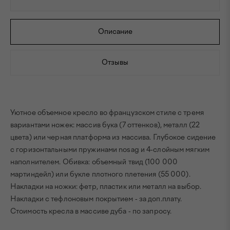
Описание
Отзывы
Уютное объемное кресло во французском стиле с тремя
вариантами ножек: массив бука (7 оттенков), металл (22
цвета) или черная платформа из массива. Глубокое сидение
с горизонтальными пружинами nosag и 4-слойным мягким
наполнителем. Обивка: объемный твид (100 000
мартиндейл) или букле плотного плетения (55 000).
Накладки на ножки: фетр, пластик или металл на выбор.
Накладки с тефлоновым покрытием - за доп.плату.
Стоимость кресла в массиве дуба - по запросу.