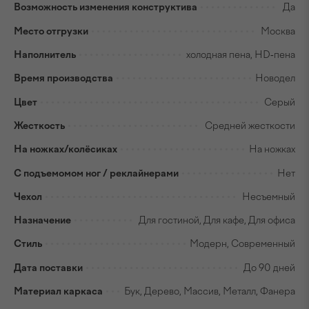
Возможность изменения конструктива
Да
Место отгрузки
Москва
Наполнитель
холодная пена, HD-пена
Время производства
Новодел
Цвет
Серый
Жесткость
Средней жесткости
На ножках/колёсиках
На ножках
С подъемомом ног / реклайнерами
Нет
Чехол
Несъемный
Назначение
Для гостиной, Для кафе, Для офиса
Стиль
Модерн, Современный
Дата поставки
До 90 дней
Материал каркаса
Бук, Дерево, Массив, Металл, Фанера