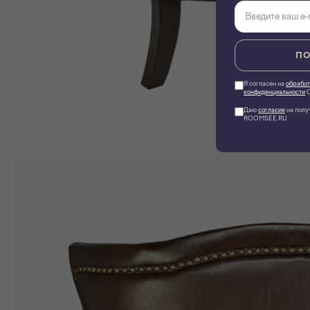
ПО
Я согласен на
обработ
конфиденциальности
О
Даю
согласие
на полу
ROOMSEE.RU