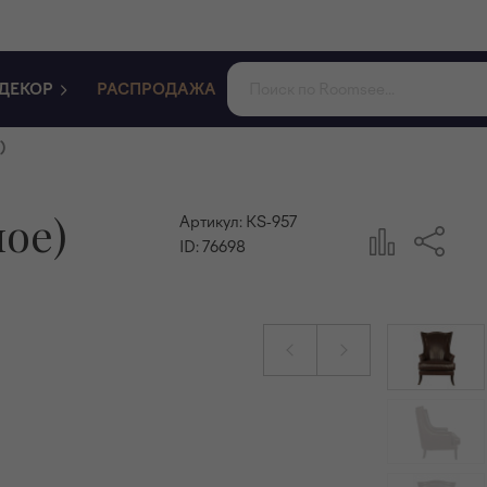
ДЕКОР
РАСПРОДАЖА
)
ное)
Артикул:
KS-957
ID:
76698