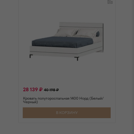
28 139 ₽
2
40 198 ₽
Кровать полутороспальная 1400 Норд (Белый/
Кр
Черный)
В КОРЗИНУ