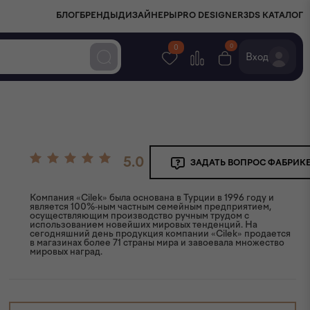
БЛОГ
БРЕНДЫ
ДИЗАЙНЕРЫ
PRO DESIGNER
3DS КАТАЛОГ
0
0
Вход
5.0
ЗАДАТЬ ВОПРОС ФАБРИК
Компания «Cilek» была основана в Турции в 1996 году и
является 100%-ным частным семейным предприятием,
осуществляющим производство ручным трудом с
использованием новейших мировых тенденций. На
сегодняшний день продукция компании «Cilek» продается
в магазинах более 71 страны мира и завоевала множество
мировых наград.