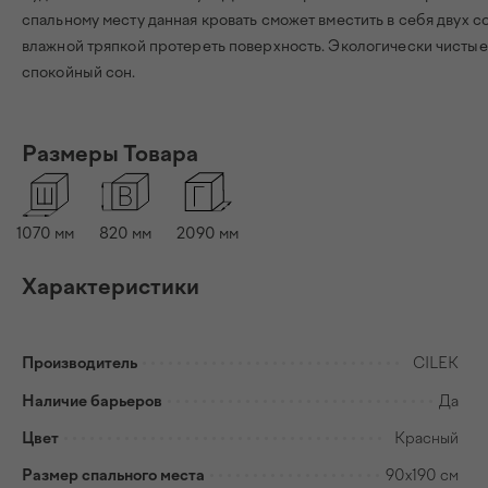
спальному месту данная кровать сможет вместить в себя двух с
влажной тряпкой протереть поверхность. Экологически чистые
спокойный сон.
Размеры Товара
1070
мм
820
мм
2090
мм
Характеристики
Производитель
CILEK
Наличие барьеров
Да
Цвет
Красный
Размер спального места
90х190 см