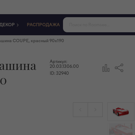
ДЕКОР
РАСПРОДАЖА
ашина COUPE, красный 90x190
машина
Артикул:
20.03.1306.00
ID:
32940
90