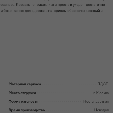
орванцов. Кровать неприхотлива и проста в уходе – достаточно
 и безопасные для здоровья материалы обеспечат крепкий и
Материал каркаса
ЛДСП
Место отгрузки
г. Москва
Форма изголовья
Нестандартная
Время производства
Новодел