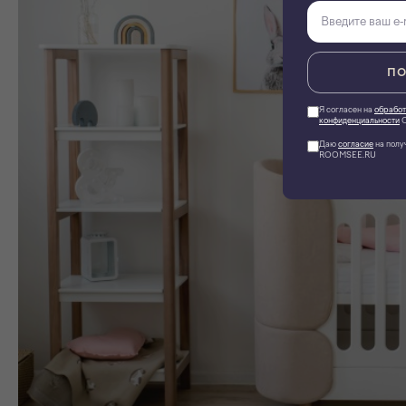
ПО
Я согласен на
обработ
конфиденциальности
О
Даю
согласие
на полу
ROOMSEE.RU