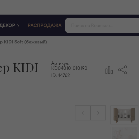
ДЕКОР
РАСПРОДАЖА
 KIDI Soft (бежевый)
р KIDI
Артикул:
KD040101010190
ID:
44762