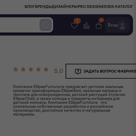
БЛОГ
БРЕНДЫ
ДИЗАЙНЕРЫ
PRO DESIGNER
3DS КАТАЛОГ
0
0
Вход
5.0
ЗАДАТЬ ВОПРОС ФАБРИК
Компания EllipseFurnuture предлагает детские овальные
кроватки трансформеры EllipseBed, овальные матрасы и
текстиль для новорожденных, детский растущий стульчик
EllipseChair, а также комоды и предметы интерьера для
детской комнаты. Компания EllipseFurniture - это
уникальные собственные разработки и российское
производство, достойное качество и натуральные
материалы.