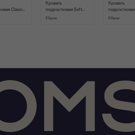
Кровать
Кровать
овая Classic
подростковая Soft
подростковая
ый)
(бежевый/голубой)
(бежевый/зе
Ellipse
Ellipse
90*200 см
90*200 см
ОРЗИНУ
В КОРЗИНУ
В КОРЗИ