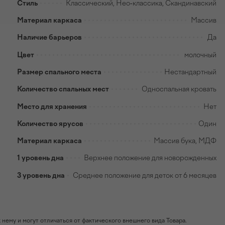
Стиль
Классический, Нео-классика, Скандинавский
Материал каркаса
Массив
Наличие барьеров
Да
Цвет
молочный
Размер спального места
Нестандартный
Количество спальных мест
Односпальная кровать
Место для хранения
Нет
Количество ярусов
Один
Материал каркаса
Массив бука, МДФ
1 уровень дна
Верхнее положение для новорожденных
3 уровень дна
Среднее положение для деток от 6 месяцев
ему и могут отличаться от фактического внешнего вида Товара.