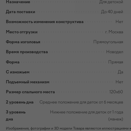
Назначение
Для детской
Дата поставки
До 40 дней
Возможность изменения конструктива
Нет
Место отгрузки
г. Москва
Форма изголовья
Прямоугольная
Время производства
Новодел
Форма
Прямая
С изножьем
Да
Подъемный механизм
Нет
Размер спального места
120х60
2 уровень дна
Среднее положение для деток от 6 месяцев
3 уровень
Нижнее положение для деток от 1 года
дна
(манеж)
Изображения, фотографии и 3D модели Товара являются иллюстрациями к н