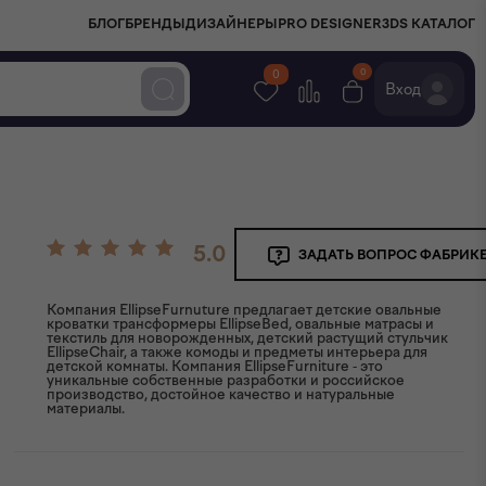
БЛОГ
БРЕНДЫ
ДИЗАЙНЕРЫ
PRO DESIGNER
3DS КАТАЛОГ
0
0
Вход
5.0
ЗАДАТЬ ВОПРОС ФАБРИК
Компания EllipseFurnuture предлагает детские овальные
кроватки трансформеры EllipseBed, овальные матрасы и
текстиль для новорожденных, детский растущий стульчик
EllipseChair, а также комоды и предметы интерьера для
детской комнаты. Компания EllipseFurniture - это
уникальные собственные разработки и российское
производство, достойное качество и натуральные
материалы.