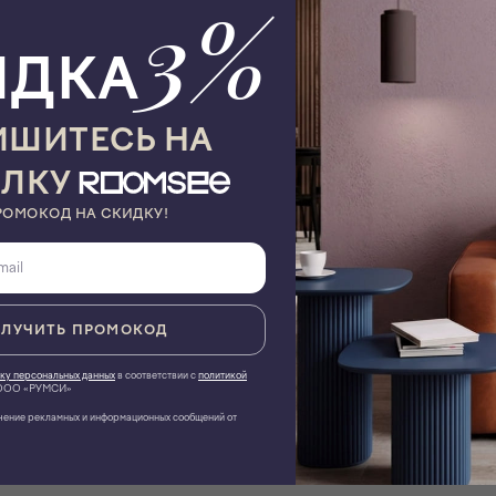
3%
а 120 см У кроватки 3 положения уровня дня - верхнее
т 6 месяцев - нижнее положение для деток от 1 года (манеж)
ИДКА
вободно перемещать ее по квартире Материал: массив бука,
ШИТЕСЬ НА
ЫЛКУ
РОМОКОД НА СКИДКУ!
ЛУЧИТЬ ПРОМОКОД
ку персональных данных
в соответствии с
политикой
Вес, кг
40
ОО «РУМСИ»
чение рекламных и информационных сообщений от
Объем
4?7 м³
Для новорождённых
Да