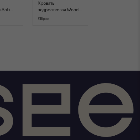
Кровать
Кровать
 Soft
подростковая Wood
подростковая Wo
леный)
(белый)
(серый)
Ellipse
Ellipse
НУ
В КОРЗИНУ
В КОРЗИНУ