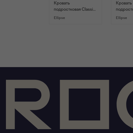
Кровать
Кровать
подростковая Classic
подростк
(белый)
(молочн
Ellipse
Ellipse
В КОРЗИНУ
В К