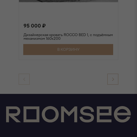
95 000 ₽
9
Дизайнерская кровать ROCCO BED 1, с подъёмным
Ди
механизмом 160х200
ме
В КОРЗИНУ