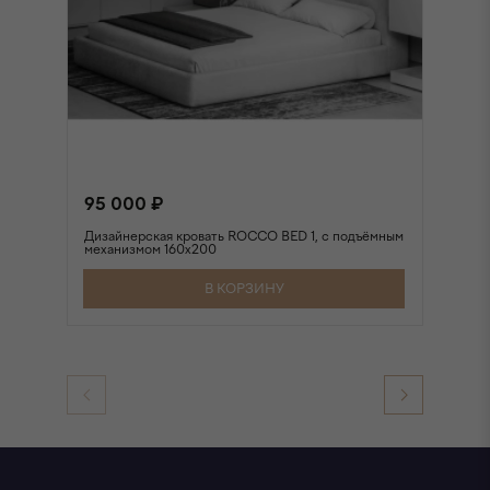
95 000 ₽
9
Дизайнерская кровать ROCCO BED 1, с подъёмным
Ди
механизмом 160х200
ме
В КОРЗИНУ