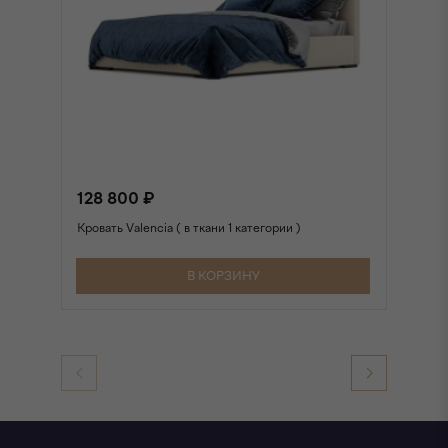
128 800 ₽
1
Кровать Valencia ( в ткани 1 категории )
Кр
В КОРЗИНУ