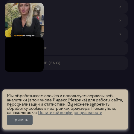
ДИЗАЙНЕРАМ
ПОКУПАТЕЛЯМ
ПАРТНЕРАМ
VR ПРИЛОЖЕНИЕ
VR ПРИЛОЖЕНИЕ (ENG)
Roomsee. Все права защищены.
2026 ООО "Румси" ОГРН
Мы обрабатываем cookies и используем сервисы веб-
аналитики (в том числе Яндекс.Метрика) для работы сайта,
1195658012637
персонализации и статистики. Вы можете запретить
Политика использования
Политика конфиденциальности
обработку cookies в настройках браузера. Пожалуйста,
ознакомьтесь с
Политикой конфиденциальности
Пользовательское соглашение
Сообщить об ошибке
Принять
Данный раздел находится в разработке