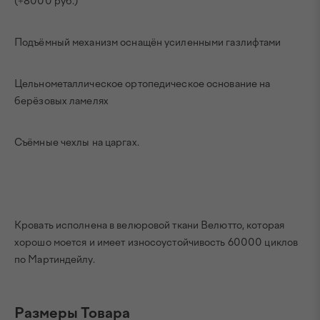
(+8000 руб.)
Подъёмный механизм оснащён усиленными газлифтами
Цельнометаллическое ортопедическое основание на
берёзовых ламелях
Съёмные чехлы на царгах.
Кровать исполнена в велюровой ткани Велютто, которая
хорошо моется и имеет износоустойчивость 60000 циклов
по Мартиндейлу.
Размеры Товара