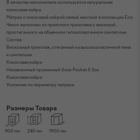
В качестве наполнителя используется натуральная
кокосовая койра.
Матрас с кокосовой койрой самый жесткий в коллекции Eco.
Чехол выполнен из приятного трикотажа с вискозой,
простеганного на объемном гипоаллергенном синтепоне.
Состав:
Вискозный трикотаж, стеганный на высокоэластичной пене
и синтепоне
Кокосовая койра
Независимый пружинный блок Pocket 5 Зон
Кокосовая койра
Усиление по периметру матраса
Размеры Товара
900
мм
240
мм
1900
мм