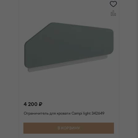
4 200 ₽
4
Ограничитель для кровати Campi light 342649
Ог
В КОРЗИНУ