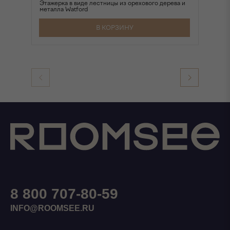
Этажерка в виде лестницы из орехового дерева и
Эт
металла Watford
В КОРЗИНУ
8 800 707-80-59
INFO@ROOMSEE.RU