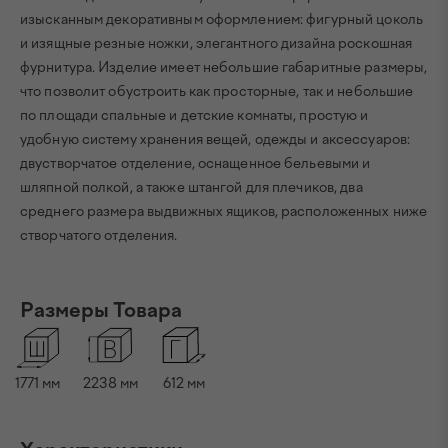
изысканным декоративным оформлением: фигурный цоколь
и изящные резные ножки, элегантного дизайна роскошная
фурнитура. Изделие имеет небольшие габаритные размеры,
что позволит обустроить как просторные, так и небольшие
по площади спальные и детские комнаты, простую и
удобную систему хранения вещей, одежды и аксессуаров:
двустворчатое отделение, оснащенное бельевыми и
шляпной полкой, а также штангой для плечиков, два
среднего размера выдвижных ящиков, расположенных ниже
створчатого отделения.
Размеры Товара
1771
мм
2238
мм
612
мм