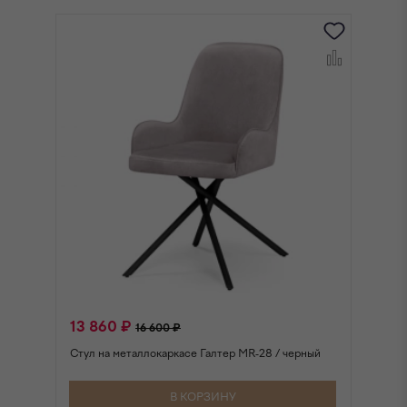
13 860 ₽
1
16 600 ₽
Стул на металлокаркасе Галтер MR-28 / черный
Ст
В КОРЗИНУ