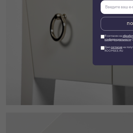
ПО
Я согласен на
обработ
конфиденциальности
О
Даю
согласие
на полу
ROOMSEE.RU