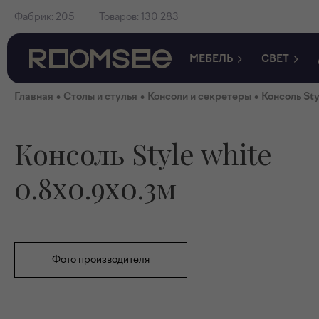
Фабрик:
205
Товаров:
130 283
МЕБЕЛЬ
СВЕТ
•
•
•
Главная
Столы и стулья
Консоли и секретеры
Консоль Sty
Консоль Style white
0.8x0.9x0.3м
Фото производителя