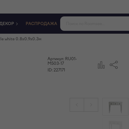
ДЕКОР
РАСПРОДАЖА
le white 0.8x0.9x0.3м
Артикул:
RU01-
M503-17
ID:
227171