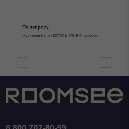
По запросу
П
Журнальный стол 120*60 БРУКЛИН серебро
Жу
8 800 707-80-59