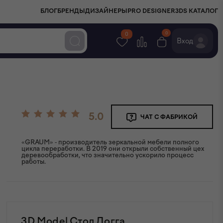
БЛОГ
БРЕНДЫ
ДИЗАЙНЕРЫ
PRO DESIGNER
3DS КАТАЛОГ
0
0
Вход
5.0
ЧАТ С ФАБРИКОЙ
«GRAUM» - производитель зеркальной мебели полного
цикла переработки. В 2019 они открыли собственный цех
деревообработки, что значительно ускорило процесс
работы.
3D Model Стол Логга