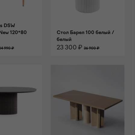
es DSW
 New 120*80
Стол Барел 100 белый /
белый
23 300 ₽
14 990 ₽
36 900 ₽
НУ
В КОРЗИНУ