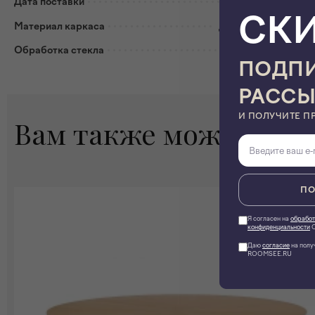
Дата поставки
До 40 дней
СК
Материал каркаса
Дерево / массив
Обработка стекла
Еврокромка
ПОДПИ
РАСС
И ПОЛУЧИТЕ П
Вам также может пон
ПО
Я согласен на
обработ
конфиденциальности
О
Даю
согласие
на полу
ROOMSEE.RU