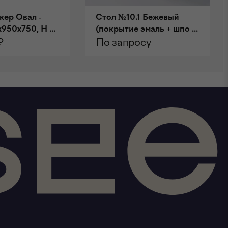
кер Овал -
Стол №10.1 Бежевый
950х750, H ...
(покрытие эмаль + шпо ...
₽
По запросу
НУ