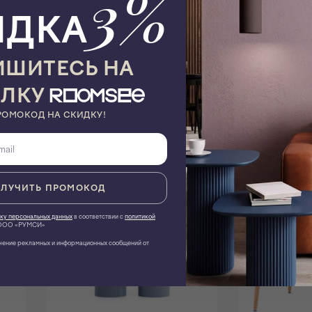
3%
Место отгрузки
г. Ижевск
ИДКА
Материал столешницы
Стекло
Стекло
10 мм., не закаленное
ШИТЕСЬ НА
ЫЛКУ
РОМОКОД НА СКИДКУ!
равиться
ЛУЧИТЬ ПРОМОКОД
ку персональных данных
в соответствии с
политикой
ОО «РУМСИ»
чение рекламных и информационных сообщений от