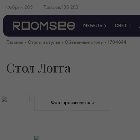
Фабрик:
205
Товаров:
130 283
МЕБЕЛЬ
СВЕТ
•
•
•
Главная
Столы и стулья
Обеденные столы
1704844
Стол Логга
Фото производителя