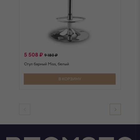
5 508 ₽
1
9 180 ₽
Стул барный Miss, белый
Ст
В КОРЗИНУ