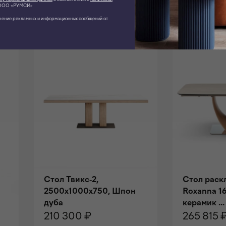
равиться
ОО «РУМСИ»
чение рекламных и информационных сообщений от
Стол Твикс-2,
Стол раск
2500x1000x750, Шпон
Roxanna 16
дуба
керамик ...
210 300 ₽
265 815 