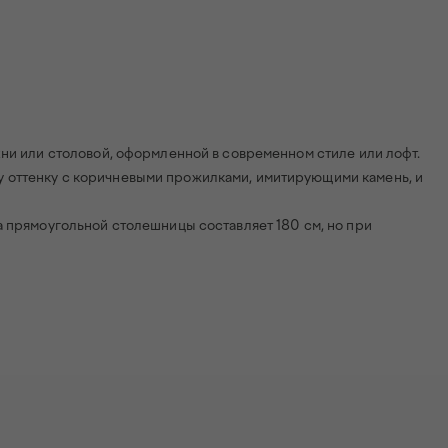
хни или столовой, оформленной в современном стиле или лофт.
 оттенку с коричневыми прожилками, имитирующими камень, и
а прямоугольной столешницы составляет 180 см, но при