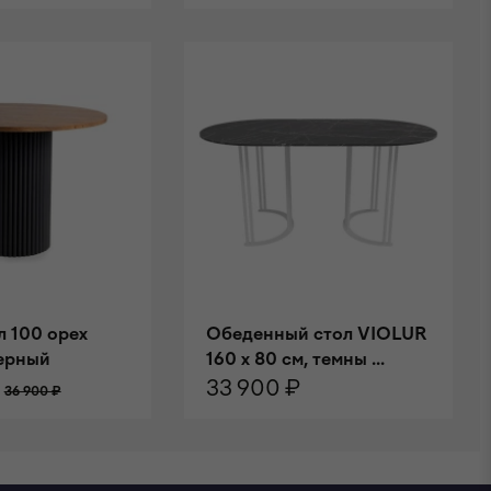
НУ
В КОРЗИНУ
л 100 орех
Обеденный стол VIOLUR
черный
160 х 80 см, темны ...
33 900 ₽
36 900 ₽
НУ
В КОРЗИНУ