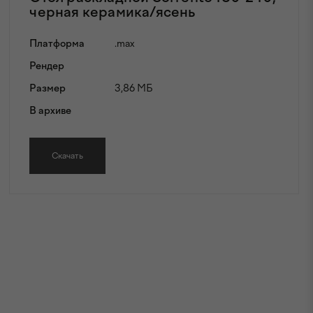
черная керамика/ясень
Платформа
.max
Рендер
Размер
3,86 МБ
В архиве
Скачать