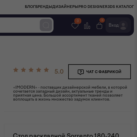
БЛОГ
БРЕНДЫ
ДИЗАЙНЕРЫ
PRO DESIGNER
3DS КАТАЛОГ
0
0
Вход
5.0
ЧАТ С ФАБРИКОЙ
«IMODERN» - поставщик дизайнерской мебели, в которой
сочетается западный дизайн, актуальные тренды и
приятная цена. Большой ассортимент тканей позволяет
воплощать в жизнь множество задумок клиентов.
Стол раскладной Sorrento 180-240,