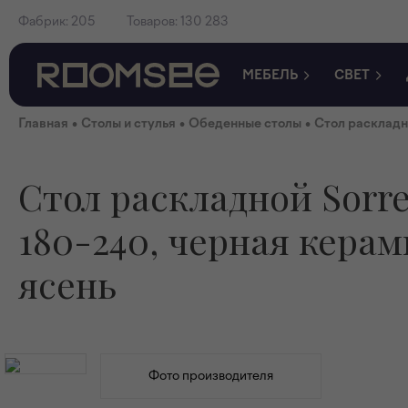
Фабрик:
205
Товаров:
130 283
МЕБЕЛЬ
СВЕТ
•
•
•
Главная
Столы и стулья
Обеденные столы
Стол раскладн
Стол раскладной Sorr
180-240, черная керам
ясень
Фото производителя