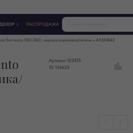
ДЕКОР
РАСПРОДАЖА
•
ой Sorrento 180-240, черная керамика/ясень
4050843
ento
Артикул:
102475
ID:
136633
ика/