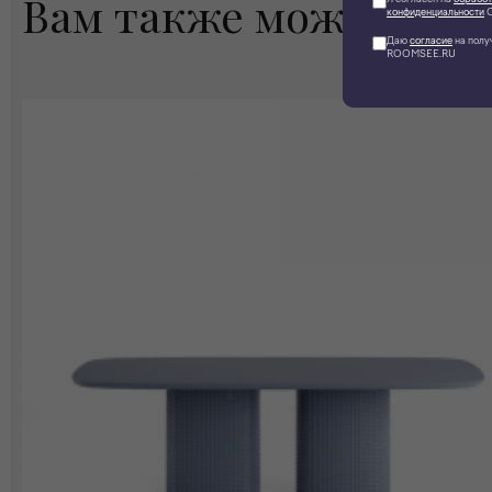
Вам также может пон
конфиденциальности
О
Даю
согласие
на полу
ROOMSEE.RU