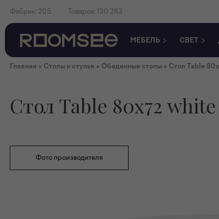
Фабрик:
205
Товаров:
130 283
МЕБЕЛЬ
СВЕТ
•
•
•
Главная
Столы и стулья
Обеденные столы
Стол Table 80х
Стол Table 80х72 white
Фото производителя