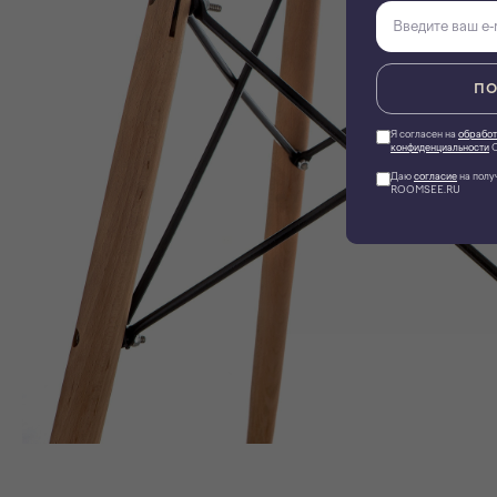
ПО
Я согласен на
обработ
конфиденциальности
О
Даю
согласие
на полу
ROOMSEE.RU