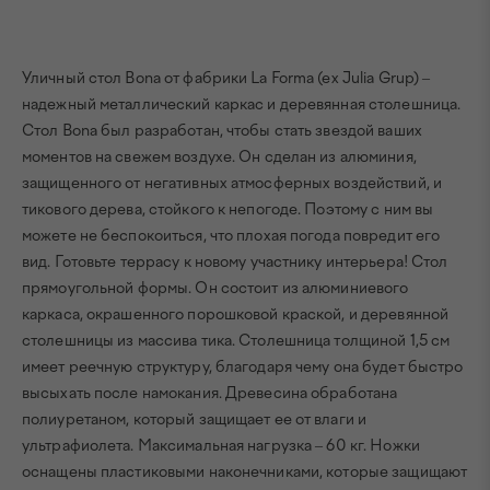
Уличный стол Bona от фабрики La Forma (ex Julia Grup) –
надежный металлический каркас и деревянная столешница.
Стол Bona был разработан, чтобы стать звездой ваших
моментов на свежем воздухе. Он сделан из алюминия,
защищенного от негативных атмосферных воздействий, и
тикового дерева, стойкого к непогоде. Поэтому с ним вы
можете не беспокоиться, что плохая погода повредит его
вид. Готовьте террасу к новому участнику интерьера! Стол
прямоугольной формы. Он состоит из алюминиевого
каркаса, окрашенного порошковой краской, и деревянной
столешницы из массива тика. Столешница толщиной 1,5 см
имеет реечную структуру, благодаря чему она будет быстро
высыхать после намокания. Древесина обработана
полиуретаном, который защищает ее от влаги и
ультрафиолета. Максимальная нагрузка – 60 кг. Ножки
оснащены пластиковыми наконечниками, которые защищают