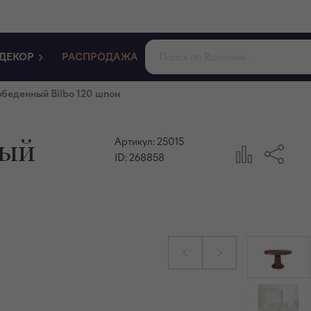
ДЕКОР
РАСПРОДАЖА
обеденный Bilbo 120 шпон
ный
Артикул:
25015
ID:
268858