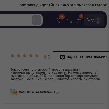
БЛОГ
БРЕНДЫ
ДИЗАЙНЕРЫ
PRO DESIGNER
3DS КАТАЛОГ
0
0
Вход
5.0
ЗАДАТЬ ВОПРОС ФАБРИК
Top concept - это высокий уровень дизайна и
исключительно внимание к деталям. На международной
выставке "Мебель 2019" компания Top concept получила
заслуженное внимание специалистов мебельной отрасли
Возможна кастомизация