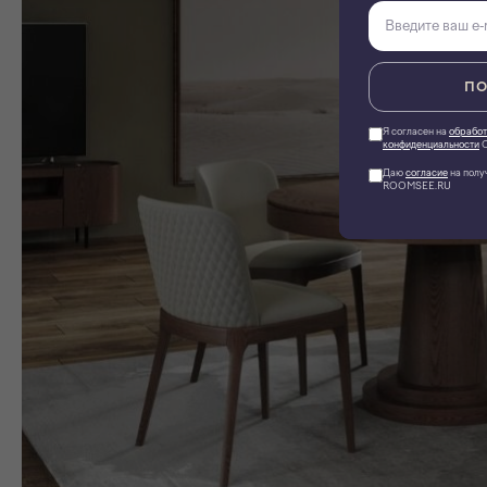
ПО
Я согласен на
обработ
конфиденциальности
О
Даю
согласие
на полу
ROOMSEE.RU