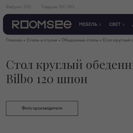
Фабрик:
205
Товаров:
130 283
МЕБЕЛЬ
СВЕТ
•
•
•
Главная
Столы и стулья
Обеденные столы
Стол круглый 
Стол круглый обеден
Bilbo 120 шпон
Фото производителя