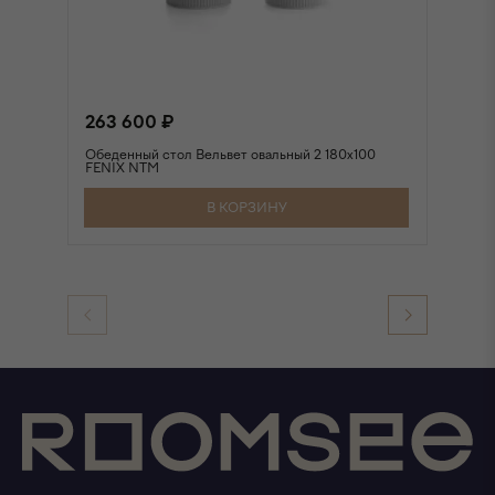
263 600 ₽
2
Обеденный стол Вельвет овальный 2 180х100
Об
FENIX NTM
FE
В КОРЗИНУ