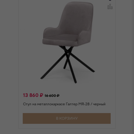
13 860 ₽
1
16 600 ₽
Стул на металлокаркасе Галтер MR-28 / черный
Ст
В КОРЗИНУ