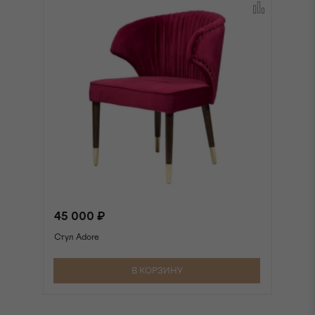
45 000 ₽
4
Стул Adore
Ст
В КОРЗИНУ