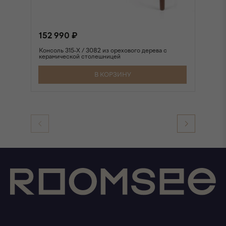
152 990 ₽
1
Консоль 315-X / 3082 из орехового дерева с
Ко
керамической столешницей
В КОРЗИНУ