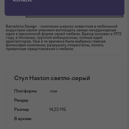
ROOMSEE.RU
5.0
ЧАТ С ФАБРИКОЙ
Barcelona Design – компания широко известная в мебельной
индустрии своим умением воплощать самые неординарные
идеи в лаконичной форме своей мебели. Бренд основан в 1972
году, в Испании, группой амбициозных, полных идей
архитекторов. Уже в те времена была выбрана главная
философия компании: разрушать стереотипы, ломать
привычные представления о мебели.
Стул Haston светло-серый
Платформа
.max
Рендер
Размер
14,23 МБ
В архиве