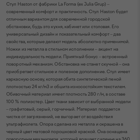
Стул Haston от фабрики La Forma (ex Julia Grup) –
современный комфорт и практичность. Стул Haston будет
отличным вариантом для современной городской
обстановки, будь это кухня, кабинет или столовая. Его
универсальный дизайн и показательный комфорт – два
свойства, которые делают модель абсолютно применимой.
Ножки из металла в стильном исполнении – акцент на
индивидуальность модели. Приятный бонус – встроенный
поворотный механизм. Обстановка не станет скучной – она
приобретает стильное и полезное дополнение. Стул имеет
каркасную основу, которая обита синтетической пеной
плотностью 24 кг/м3 и обшита износостойким текстилем.
Обивочный материал имеет плотность 280 г/м, в составе
100 % полиэстер. Цвет ткани зависит от выбранной модели
– графитовый, серый, горчичный. Материал поддается
чистке от загрязнений, не выгорает от воздействия
ультрафиолета. Опора сделана из металла и окрашена в
черный цвет матовой порошковой краской. Она оснащена
поворотным механизмом, который вращает сиденье на 360