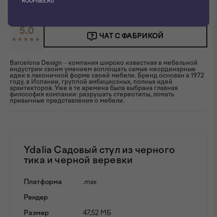
ROOMSEE.RU
5.0
ЧАТ С ФАБРИКОЙ
Barcelona Design – компания широко известная в мебельной
индустрии своим умением воплощать самые неординарные
идеи в лаконичной форме своей мебели. Бренд основан в 1972
году, в Испании, группой амбициозных, полных идей
архитекторов. Уже в те времена была выбрана главная
философия компании: разрушать стереотипы, ломать
привычные представления о мебели.
Ydalia Садовый стул из черного
тика и черной веревки
Платформа
.max
Рендер
Размер
47,52 МБ