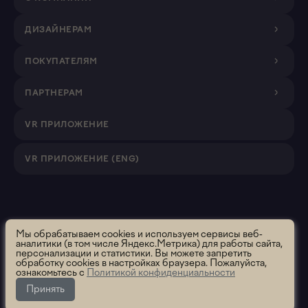
ДИЗАЙНЕРАМ
ПОКУПАТЕЛЯМ
ПАРТНЕРАМ
VR ПРИЛОЖЕНИЕ
VR ПРИЛОЖЕНИЕ (ENG)
Roomsee. Все права защищены.
2026 ООО "Румси" ОГРН
Мы обрабатываем cookies и используем сервисы веб-
аналитики (в том числе Яндекс.Метрика) для работы сайта,
1195658012637
персонализации и статистики. Вы можете запретить
Политика использования
Политика конфиденциальности
обработку cookies в настройках браузера. Пожалуйста,
ознакомьтесь с
Политикой конфиденциальности
Пользовательское соглашение
Сообщить об ошибке
Принять
Данный раздел находится в разработке