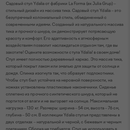
Садовый стул Ydalia от фабрики La Forma (ex Julia Grup) –
стильный дизайн из массива тика. Садовый стул Ydalia – это
безупречный колониальный стиль, объединенный с
современными идеями. Созданный из натурального массива
тика и прочного шнура, он демонстрирует потрясающую
красоту и комфорт. Его адаптивность к атмосферным
воздействиям позволит наслаждаться отдыхом там, где вы
захотите! Оцените возможности стула Ydalia! в своем доме!
Стул имеет полностью деревянный каркас. Это массив тика,
который покрыт лаком или эмалью для защиты от солнца и
дождя. Спинка изогнута так, что образует подлокотники.
Чтобы стул был устойчив на неровной поверхности, на
ножках установлены пластиковые наконечники. Сиденье
сплетено из прочного синтетического шнура, который не
портится от влаги и не выгорает на солнце. Максимальная
нагрузка – 130 кг. Размеры: ширина – 54 см, высота – 76 см,
глубина – 50 см. В коллекции Ydalia стулья представлены в
двух отделках – натуральной и черной, с бежевым и черным
плетением. Сборка не требуется. Стул не использовать в