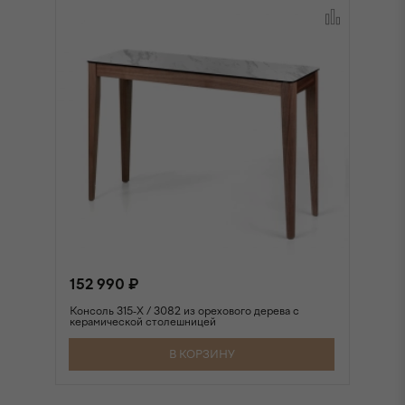
152 990 ₽
1
Консоль 315-X / 3082 из орехового дерева с
Ко
керамической столешницей
В КОРЗИНУ