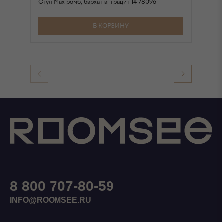
Стул Max ромб, бархат антрацит 14 78096
Ст
20
В КОРЗИНУ
8 800 707-80-59
INFO@ROOMSEE.RU